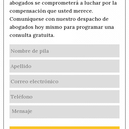
abogados se comprometerá a luchar por la
compensación que usted merece.
Comuníquese con nuestro despacho de
abogados hoy mismo para programar una
consulta gratuita.
N
No
a
de
m
Ape
pila
e
(
E
R
m
e
a
P
q
i
h
u
l
o
i
U
(
n
r
n
R
e
e
t
e
(
d
i