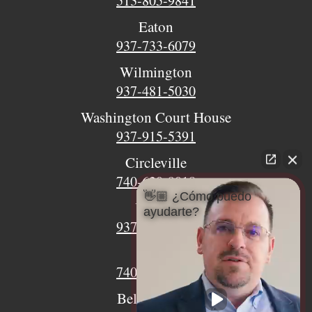
513-805-9841
Eaton
937-733-6079
Wilmington
937-481-5030
Washington Court House
937-915-5391
Circleville
740-620-9018
👋🏼 ¿Cómo puedo
Urbana
ayudarte?
937-770-8932
Xenia
740-497-4233
Bellefontaine