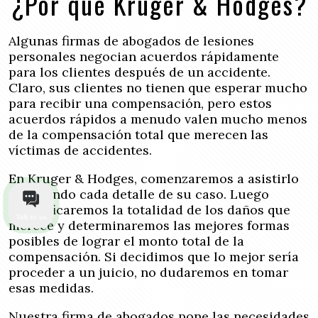
¿Por qué Kruger & Hodges?
Algunas firmas de abogados de lesiones
personales negocian acuerdos rápidamente
para los clientes después de un accidente.
Claro, sus clientes no tienen que esperar mucho
para recibir una compensación, pero estos
acuerdos rápidos a menudo valen mucho menos
de la compensación total que merecen las
víctimas de accidentes.
En Kruger & Hodges, comenzaremos a asistirlo
analizando cada detalle de su caso. Luego
cuantificaremos la totalidad de los daños que
Talk to us
merece y determinaremos las mejores formas
posibles de lograr el monto total de la
compensación. Si decidimos que lo mejor sería
proceder a un juicio, no dudaremos en tomar
esas medidas.
Nuestra firma de abogados pone las necesidades