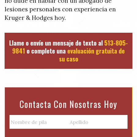
no dude en hablar con un abogado de
lesiones personales con experiencia en
Kruger & Hodges hoy.
Llame o envíe un mensaje de texto al
513-805-
9841
o complete una
evaluación gratuita de
su caso
Contacta Con Nosotras Hoy
N
a
m
Nombre
Apellido