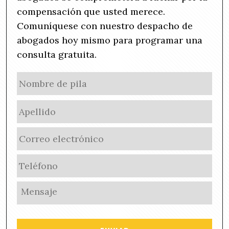
compensación que usted merece.
Comuníquese con nuestro despacho de
abogados hoy mismo para programar una
consulta gratuita.
N
No
a
de
m
Ape
pila
e
(
E
R
m
e
a
q
P
i
u
h
l
i
o
U
(
r
n
n
R
e
e
t
e
d
(
i
q