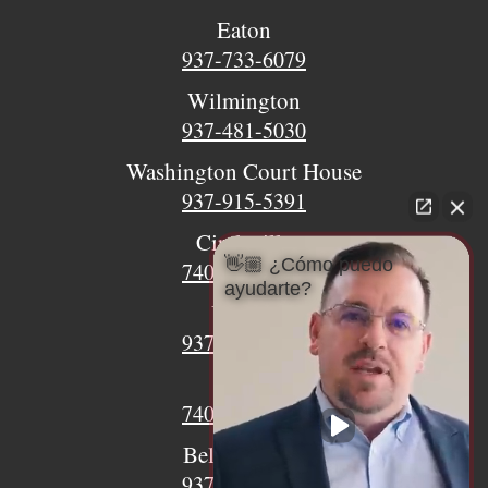
Eaton
937-733-6079
Wilmington
937-481-5030
Washington Court House
937-915-5391
Circleville
👋🏼 ¿Cómo puedo
740-620-9018
ayudarte?
Urbana
937-770-8932
Xenia
740-497-4233
Bellefontaine
937-468-5176