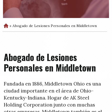
»
Abogado de Lesiones Personales en Middletown
H
o
m
e
Abogado de Lesiones
Personales en Middletown
Fundada en 1886, Middletown Ohio es una
ciudad importante en el área de Ohio-
Kentucky-Indiana. Hogar de AK Steel
Holding Corporation junto con muchas
otras empresas, Middletown también es el