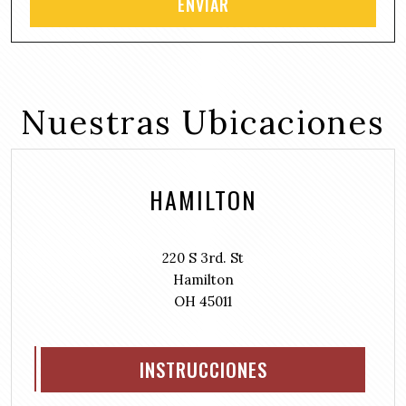
)
R
t
u
e
l
i
q
e
r
u
d
e
i
(
d
r
Nuestras Ubicaciones
R
)
e
e
d
q
)
u
HAMILTON
i
r
e
d
220 S 3rd. St
)
Hamilton
OH 45011
INSTRUCCIONES