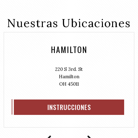
r
u
d
e
i
(
d
r
Nuestras Ubicaciones
R
)
e
e
d
q
)
u
HAMILTON
i
r
e
d
220 S 3rd. St
)
Hamilton
OH 45011
INSTRUCCIONES