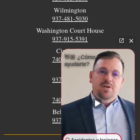
Wilmington
937-481-5030
Washington Court House
937-915-5391
Circleville
👋🏼 ¿Cómo puedo
740-620-9018
ayudarte?
Urbana
937-770-8932
Xenia
740-497-4233
Bellefontaine
937-468-5176
Accidentes y lesiones