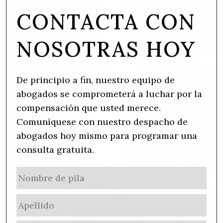
CONTACTA CON
NOSOTRAS HOY
De principio a fin, nuestro equipo de
abogados se comprometerá a luchar por la
compensación que usted merece.
Comuníquese con nuestro despacho de
abogados hoy mismo para programar una
consulta gratuita.
N
No
a
de
m
Ape
pila
e
(