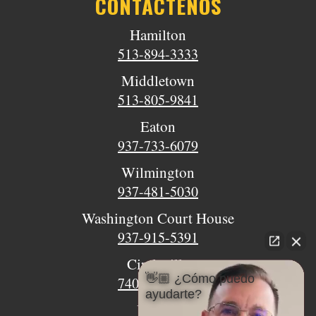
CONTÁCTENOS
Hamilton
513-894-3333
Middletown
513-805-9841
Eaton
937-733-6079
Wilmington
937-481-5030
Washington Court House
937-915-5391
Circleville
👋🏼 ¿Cómo puedo
740-620-9018
ayudarte?
Urbana