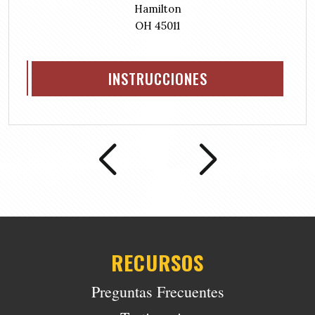
e
Hamilton
d
OH 45011
)
INSTRUCCIONES
RECURSOS
Preguntas Frecuentes