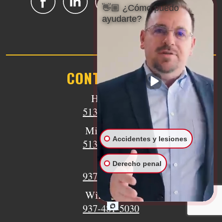
👋🏼 ¿Cómo puedo
ayudarte?
CONTÁCTENOS
Hamilton
513-894-3333
Middletown
Accidentes y lesiones
513-805-9841
Eaton
Derecho penal
937-733-6079
Wilmington
937-481-5030