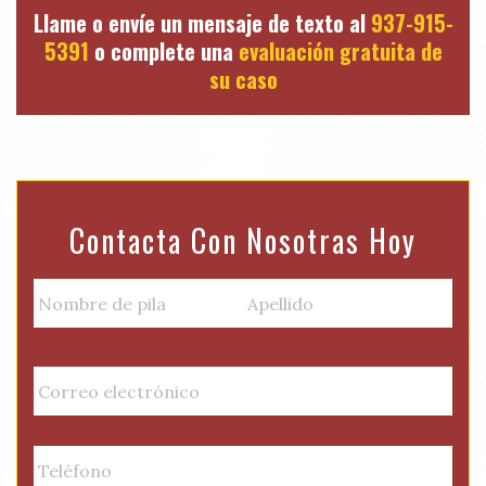
Llame o envíe un mensaje de texto al
937-915-
5391
o complete una
evaluación gratuita de
su caso
Contacta Con Nosotras Hoy
N
a
m
Nombre
Apellido
e
E
de
(
m
pila
R
a
e
i
P
q
l
h