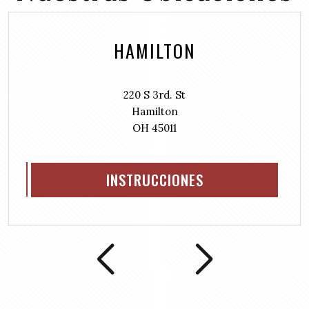
e
d
q
)
u
HAMILTON
i
r
e
d
220 S 3rd. St
)
Hamilton
OH 45011
INSTRUCCIONES