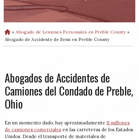
»
Abogado de Lesiones Personales en Preble County
»
H
o
Abogado de Accidente de Semi en Preble County
m
e
Abogados de Accidentes de
Camiones del Condado de Preble,
Ohio
En un momento dado, hay aproximadamente
11 millones
de camiones comerciales
en las carreteras de los Estados
Unidos. Desde el transporte de materiales de