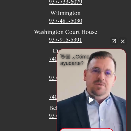
937-733-6079
Wilmington
937-481-5030
Washington Court House
937-915-5391
Circleville
👋🏼 ¿Cómo puedo
740-620-9018
ayudarte?
Urbana
937-770-8932
Xenia
740-497-4233
Bellefontaine
937-468-5176