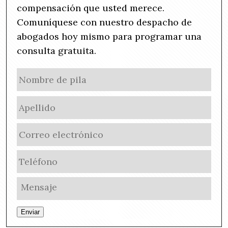
compensación que usted merece.
Comuníquese con nuestro despacho de
abogados hoy mismo para programar una
consulta gratuita.
N
No
a
de
m
Ape
pila
e
(
E
R
m
e
a
q
P
i
u
h
l
i
o
U
(
r
n
n
R
e
e
t
e
d
Enviar
(
i
q
)
R