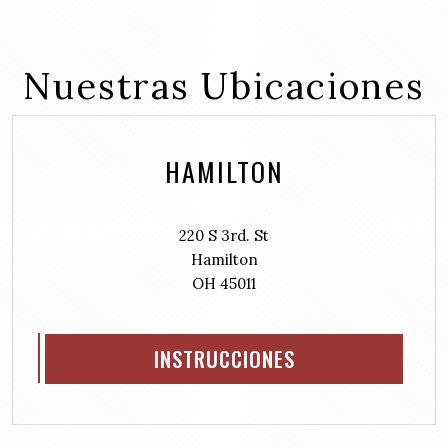
t
u
e
l
i
q
e
r
u
d
Nuestras Ubicaciones
e
i
(
d
r
R
)
e
e
d
HAMILTON
q
)
u
i
r
220 S 3rd. St
e
Hamilton
d
OH 45011
)
INSTRUCCIONES