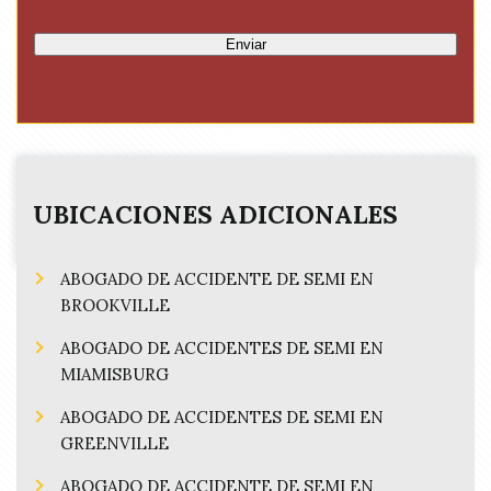
q
l
e
u
e
d
Enviar
i
d
)
r
(
e
R
d
e
)
q
u
i
UBICACIONES ADICIONALES
r
e
ABOGADO DE ACCIDENTE DE SEMI EN
d
)
BROOKVILLE
ABOGADO DE ACCIDENTES DE SEMI EN
MIAMISBURG
ABOGADO DE ACCIDENTES DE SEMI EN
GREENVILLE
ABOGADO DE ACCIDENTE DE SEMI EN