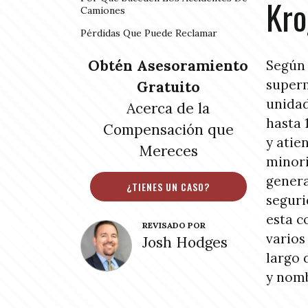
Kro
Camiones
Pérdidas Que Puede Reclamar
Obtén Asesoramiento
Segú
superm
Gratuito
unidad
Acerca de la
hasta 
Compensación que
y atie
Mereces
minori
genera
¿TIENES UN CASO?
seguri
esta c
REVISADO POR
varios
Josh Hodges
largo 
y nomb