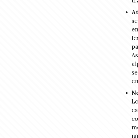
tr
At
se
en
le
pa
As
al
se
em
No
Lo
ca
co
me
ig