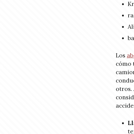
K
ra
Al
ba
Los
ab
cómo t
camion
conduc
otros.
consid
accide
Ll
te