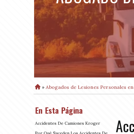
»
Abogados de Lesiones Personales en
H
o
m
En Esta Página
e
Acc
Accidentes De Camiones Kroger
Por Qué Suceden Los Accidentes De