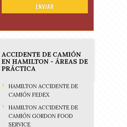
(
e
R
d
e
)
q
u
i
r
e
d
ACCIDENTE DE CAMIÓN
)
EN
HAMILTON
- ÁREAS DE
PRÁCTICA
HAMILTON ACCIDENTE DE
CAMIÓN FEDEX
HAMILTON ACCIDENTE DE
CAMIÓN GORDON FOOD
SERVICE