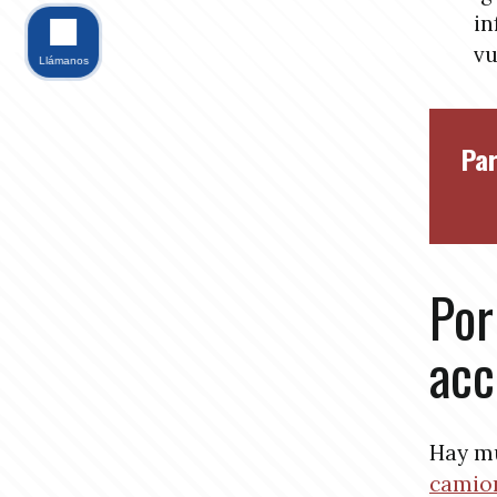
in
vu
Llámanos
Par
Por
acc
Hay m
camio