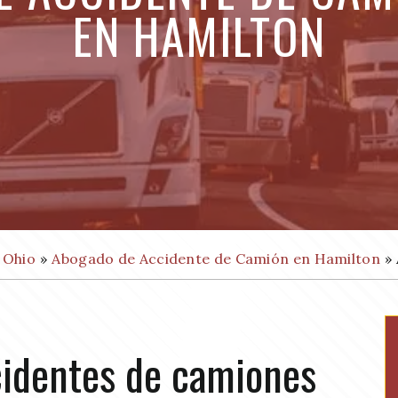
EN HAMILTON
 Ohio
»
Abogado de Accidente de Camión en Hamilton
»
identes de camiones