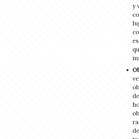
y 
co
lu
co
es
qu
in
Ob
ve
ob
de
ho
ob
ra
de