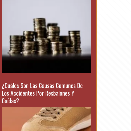
¿Cuáles Son Las Causas Comunes De
Los Accidentes Por Resbalones Y
Caídas?