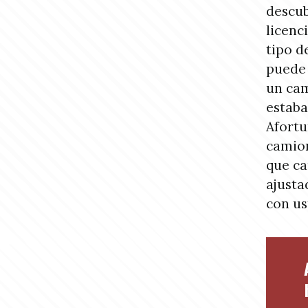
descub
licenc
tipo d
puede 
un cam
estaba
Afortu
camion
que ca
ajusta
con us