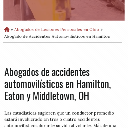
»
Abogados de Lesiones Personales en Ohio
»
H
o
Abogado de Accidentes Automovilísticos en Hamilton
m
e
Abogados de accidentes
automovilísticos en Hamilton,
Eaton y Middletown, OH
Las estadísticas sugieren que un conductor promedio
estará involucrado en tres o cuatro accidentes
automovilísticos durante su vida al volante. Más de una