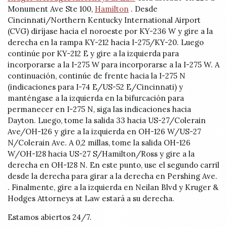
Monument Ave Ste 100,
Hamilton
. Desde
Cincinnati/Northern Kentucky International Airport
(CVG) diríjase hacia el noroeste por KY-236 W y gire a la
derecha en la rampa KY-212 hacia I-275/KY-20. Luego
continúe por KY-212 E y gire a la izquierda para
incorporarse a la I-275 W para incorporarse a la I-275 W. A
continuación, continúe de frente hacia la I-275 N
(indicaciones para I-74 E/US-52 E/Cincinnati) y
manténgase a la izquierda en la bifurcación para
permanecer en I-275 N, siga las indicaciones hacia
Dayton. Luego, tome la salida 33 hacia US-27/Colerain
Ave/OH-126 y gire a la izquierda en OH-126 W/US-27
N/Colerain Ave. A 0,2 millas, tome la salida OH-126
W/OH-128 hacia US-27 S/Hamilton/Ross y gire a la
derecha en OH-128 N. En este punto, use el segundo carril
desde la derecha para girar a la derecha en Pershing Ave.
. Finalmente, gire a la izquierda en Neilan Blvd y Kruger &
Hodges Attorneys at Law estará a su derecha.
Estamos abiertos 24/7.