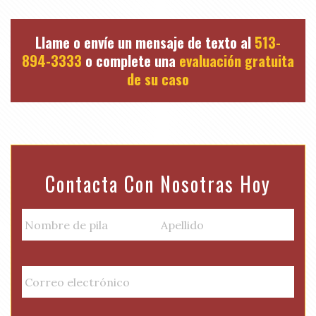
Llame o envíe un mensaje de texto al
513-
894-3333
o complete una
evaluación gratuita
de su caso
Contacta Con Nosotras Hoy
N
a
m
Nombre
Apellido
e
E
de
(
m
pila
R
a
e
i