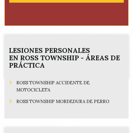
(
e
R
d
e
)
q
u
i
r
e
LESIONES PERSONALES
d
EN
ROSS TOWNSHIP
- ÁREAS DE
)
PRÁCTICA
ROSS TOWNSHIP ACCIDENTE DE
MOTOCICLETA
ROSS TOWNSHIP MORDEDURA DE PERRO