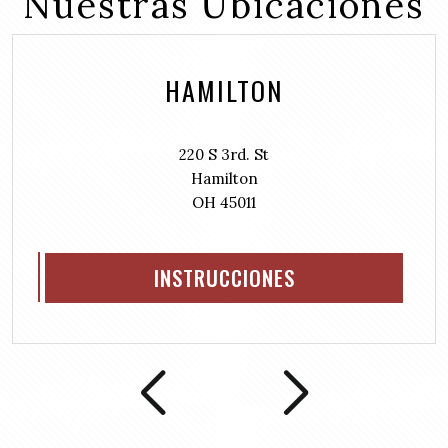
Nuestras Ubicaciones
)
e
e
d
q
)
u
HAMILTON
i
r
e
d
220 S 3rd. St
)
Hamilton
OH 45011
INSTRUCCIONES