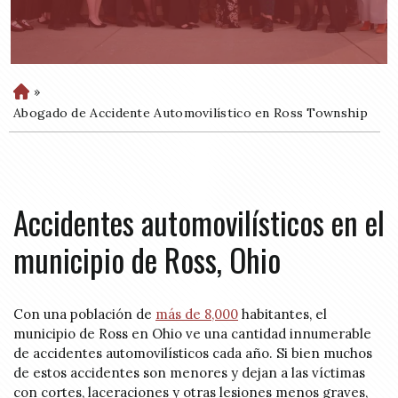
»
H
o
Abogado de Accidente Automovilístico en Ross Township
m
e
Accidentes automovilísticos en el
municipio de Ross, Ohio
Con una población de
más de 8,000
habitantes, el
municipio de Ross en Ohio ve una cantidad innumerable
de accidentes automovilísticos cada año. Si bien muchos
de estos accidentes son menores y dejan a las víctimas
con cortes, laceraciones y otras lesiones menos graves,