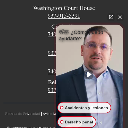
Washington Court House
937-915-5391
Circleville
👋🏼 ¿Cómo puedo
740-620-9018
ayudarte?
Urbana
937-770-8932
Xenia
740-497-4233
Bellefontaine
937-468-5176
Accidentes y lesiones
Política de Privacidad
|
Aviso Legal
|
Mapa del sitio
|
IA, Conozca nuestro
bufete
Derecho penal
© Copyright 2026
Kruger & Hodges Abogados De Lesiones
. Kruger &