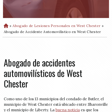
»
Abogado de Lesiones Personales en West Chester
»
H
o
Abogado de Accidente Automovilístico en West Chester
m
e
Abogado de accidentes
automovilísticos de West
Chester
Como uno de los 13 municipios del condado de Butler, el
municipio de West Chester está ubicado entre Sharonville
y el municipio de Liberty. La
buena noticia
es que los