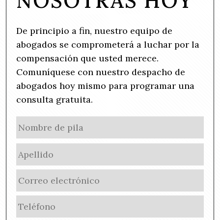
NOSOTRAS HOY
De principio a fin, nuestro equipo de
abogados se comprometerá a luchar por la
compensación que usted merece.
Comuníquese con nuestro despacho de
abogados hoy mismo para programar una
consulta gratuita.
N
No
a
de
m
Ape
pila
e
(
E
R
m
e
a
q
P
i
u
h