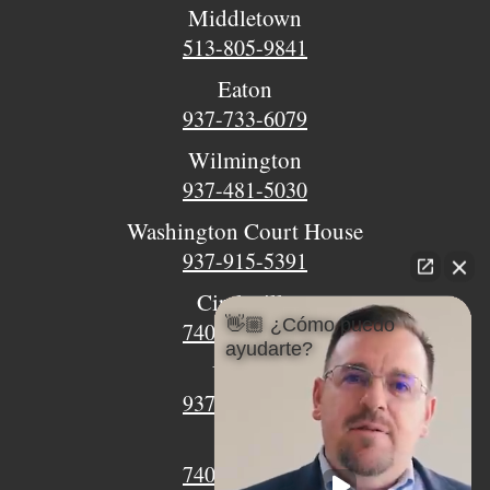
Middletown
513-805-9841
Eaton
937-733-6079
Wilmington
937-481-5030
Washington Court House
937-915-5391
Circleville
👋🏼 ¿Cómo puedo
740-620-9018
ayudarte?
Urbana
937-770-8932
Xenia
740-497-4233