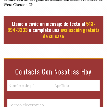
West Chester, Ohio.
Llame o envíe un mensaje de texto al
513-
894-3333
o complete una
evaluación gratuita
de su caso
Contacta Con Nosotras Hoy
N
a
m
Nombre
Apellido
e
E
de
(
m