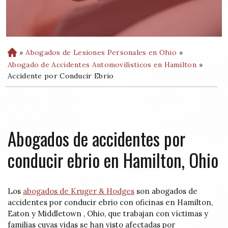
»
Abogados de Lesiones Personales en Ohio
»
H
o
Abogado de Accidentes Automovilísticos en Hamilton
»
m
Accidente por Conducir Ebrio
e
Abogados de accidentes por
conducir ebrio en Hamilton, Ohio
Los
abogados de Kruger & Hodges
son abogados de
accidentes por conducir ebrio con oficinas en Hamilton,
Eaton y Middletown , Ohio, que trabajan con víctimas y
familias cuyas vidas se han visto afectadas por