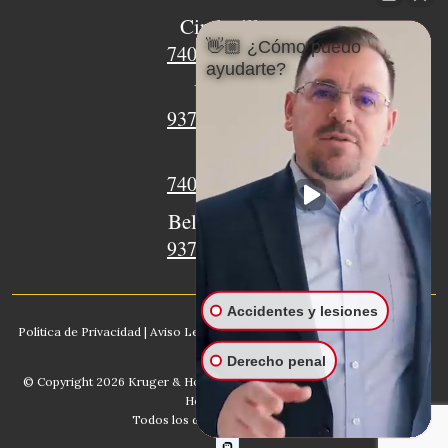
Circleville
👋🏼 ¿Cómo puedo
740-620-9018
ayudarte?
Urbana
937-770-8932
Xenia
740-497-4233
Bellefontaine
937-468-5176
Accidentes y lesiones
Política de Privacidad
|
Aviso Legal
|
Mapa del sitio
|
IA, Conozca nuestro
bufete
Derecho penal
© Copyright 2026
Kruger & Hodges Abogados De Lesiones
. Kruger &
Hodges, LLC.
Todos los derechos reservados.