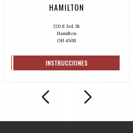
HAMILTON
i
r
e
d
220 S 3rd. St
)
Hamilton
OH 45011
INSTRUCCIONES