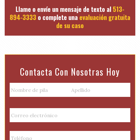
Llame o envíe un mensaje de texto al
513-
894-3333
o complete una
evaluación gratuita
de su caso
Contacta Con Nosotras Hoy
N
a
m
Nombre
Apellido
e
E
de
(
m
pila
R
a
e
i
P
q
l
h