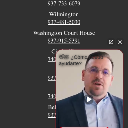
937-733-6079
Wilmington
937-481-5030
Washington Court House
937-915-5391
Circleville
👋🏼 ¿Cómo puedo
740-620-9018
ayudarte?
Urbana
937-770-8932
Xenia
740-497-4233
Bellefontaine
937-468-5176