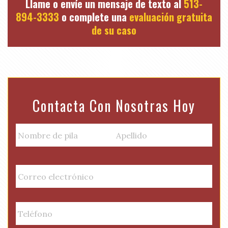
Llame o envíe un mensaje de texto al
513-
894-3333
o complete una
evaluación gratuita
de su caso
Contacta Con Nosotras Hoy
N
a
m
Nombre
Apellido
e
E
de
(
m
pila
R
a
e
i
P
q
l
h
u
(
o