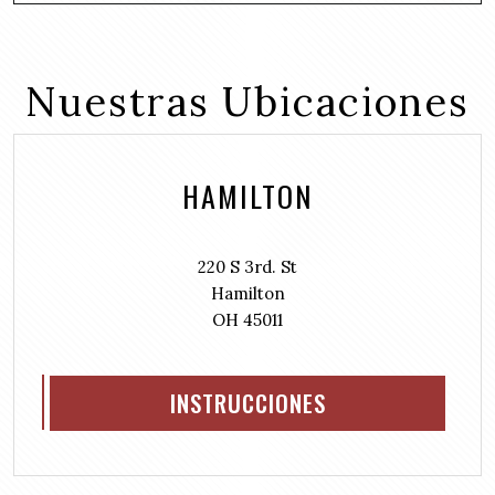
q
e
r
u
d
e
i
(
d
r
Nuestras Ubicaciones
R
)
e
e
d
q
)
u
HAMILTON
i
r
e
d
220 S 3rd. St
)
Hamilton
OH 45011
INSTRUCCIONES