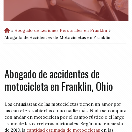
»
Abogado de Lesiones Personales en Franklin
»
H
o
Abogado de Accidentes de Motocicletas en Franklin
m
e
Abogado de accidentes de
motocicleta en Franklin, Ohio
Los entusiastas de las motocicletas tienen un amor por
las carreteras abiertas como nadie más. Nada se compara
con andar en motocicleta por el campo rústico o el largo
tramo de las carreteras nacionales. Según una encuesta
de 2018, la
cantidad estimada de motocicletas
en las