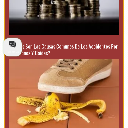
¿Cuáles Son Las Causas Comunes De Los Accidentes Por
Resbalones Y Caídas?
Talk to us