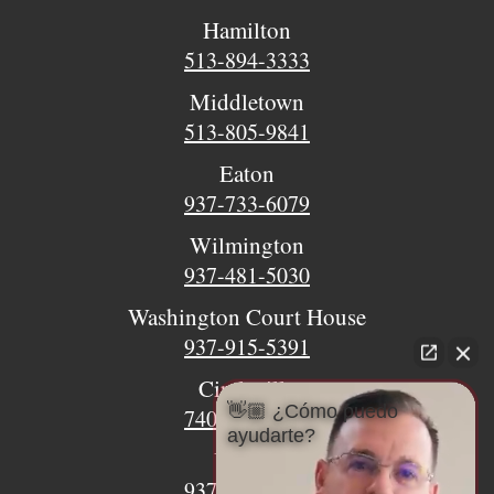
Hamilton
513-894-3333
Middletown
513-805-9841
Eaton
937-733-6079
Wilmington
937-481-5030
Washington Court House
937-915-5391
Circleville
👋🏼 ¿Cómo puedo
740-620-9018
ayudarte?
Urbana
937-770-8932