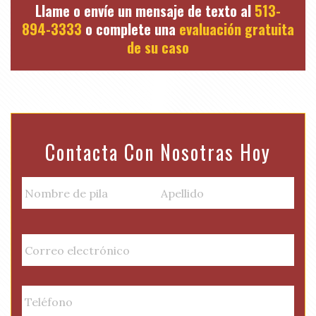
Llame o envíe un mensaje de texto al
513-
894-3333
o complete una
evaluación gratuita
de su caso
Contacta Con Nosotras Hoy
N
a
m
Nombre
Apellido
e
E
de
(
m
pila
R
a
e
i
P
q
l
h
u
(