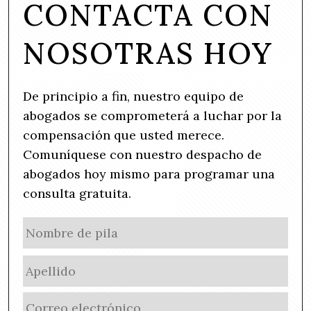
CONTACTA CON
NOSOTRAS HOY
De principio a fin, nuestro equipo de
abogados se comprometerá a luchar por la
compensación que usted merece.
Comuníquese con nuestro despacho de
abogados hoy mismo para programar una
consulta gratuita.
N
No
a
de
m
Ape
pila
e
(
E
R