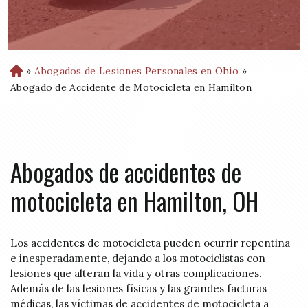
»
Abogados de Lesiones Personales en Ohio
»
H
o
Abogado de Accidente de Motocicleta en Hamilton
m
e
Abogados de accidentes de
motocicleta en Hamilton, OH
Los accidentes de motocicleta pueden ocurrir repentina
e inesperadamente, dejando a los motociclistas con
lesiones que alteran la vida y otras complicaciones.
Además de las lesiones físicas y las grandes facturas
médicas, las víctimas de accidentes de motocicleta a