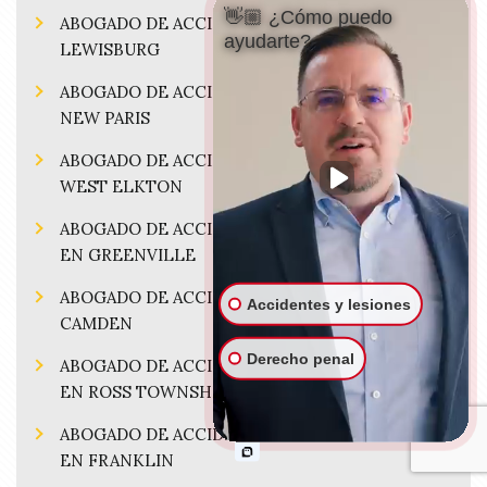
👋🏼 ¿Cómo puedo
ABOGADO DE ACCIDENTE DE MOTOCICLETA EN
ayudarte?
LEWISBURG
ABOGADO DE ACCIDENTE DE MOTOCICLETA EN
NEW PARIS
ABOGADO DE ACCIDENTE DE MOTOCICLETA EN
WEST ELKTON
ABOGADO DE ACCIDENTES DE MOTOCICLETAS
EN GREENVILLE
ABOGADO DE ACCIDENTE DE MOTOCICLETA EN
Accidentes y lesiones
CAMDEN
Derecho penal
ABOGADO DE ACCIDENTES DE MOTOCICLETAS
EN ROSS TOWNSHIP
ABOGADO DE ACCIDENTES DE MOTOCICLETAS
EN FRANKLIN