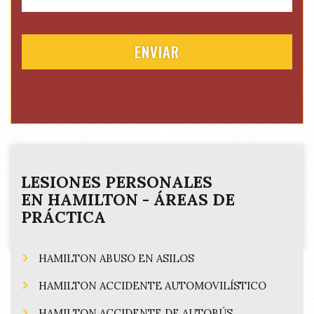
t
r
q
l
e
u
e
d
i
d
)
r
(
e
R
d
e
)
q
u
i
r
e
LESIONES PERSONALES
d
EN
HAMILTON
- ÁREAS DE
)
PRÁCTICA
HAMILTON ABUSO EN ASILOS
HAMILTON ACCIDENTE AUTOMOVILÍSTICO
HAMILTON ACCIDENTE DE AUTOBÚS