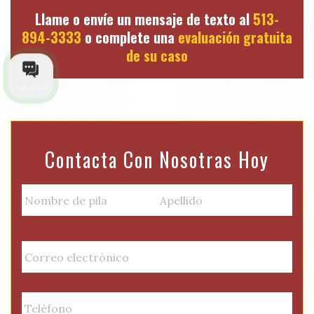
Llame o envíe un mensaje de texto al
513-
894-3333
o complete una
evaluación gratuita
de su caso
Talk to us
Contacta Con Nosotras Hoy
N
a
m
Nombre
Apellido
e
E
de
(
m
pila
R
a
e
i
P
q
l
h