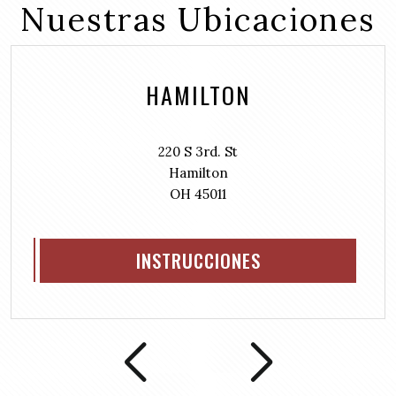
r
Nuestras Ubicaciones
R
)
e
e
d
q
)
u
HAMILTON
i
r
e
d
220 S 3rd. St
)
Hamilton
OH 45011
INSTRUCCIONES