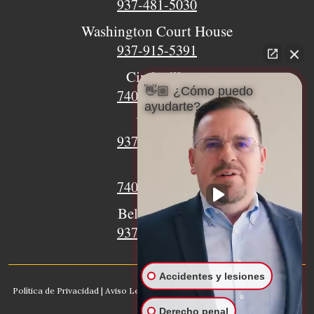
937-481-5030
Washington Court House
937-915-5391
Circleville
👋🏼 ¿Cómo puedo
740-620-9018
ayudarte?
Urbana
937-770-8932
Xenia
740-497-4233
Bellefontaine
937-468-5176
Accidentes y lesiones
Política de Privacidad
|
Aviso Legal
|
Mapa del sitio
|
IA, Conozca nuestro
bufete
Derecho penal