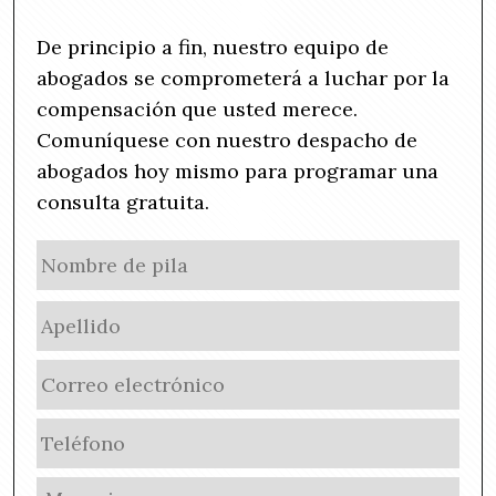
De principio a fin, nuestro equipo de
abogados se comprometerá a luchar por la
compensación que usted merece.
Comuníquese con nuestro despacho de
abogados hoy mismo para programar una
consulta gratuita.
N
No
a
de
m
Ape
pila
e
(
E
R
m
e
a
q
P
i
u
h
l
i
o
U