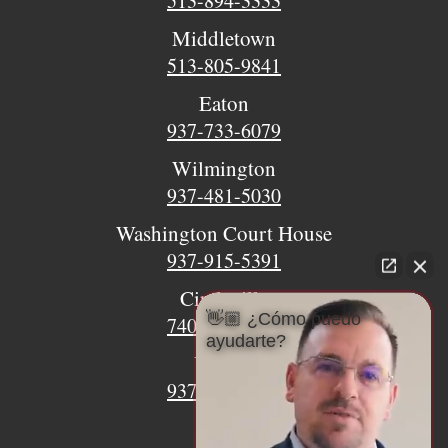
513-894-3333
Middletown
513-805-9841
Eaton
937-733-6079
Wilmington
937-481-5030
Washington Court House
937-915-5391
Circleville
👋🏼 ¿Cómo puedo
740-620-9018
ayudarte?
Urbana
937-770-8932
Xenia