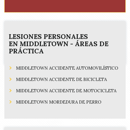
d
e
)
q
u
i
r
e
LESIONES PERSONALES
d
EN
MIDDLETOWN
- ÁREAS DE
)
PRÁCTICA
MIDDLETOWN ACCIDENTE AUTOMOVILÍSTICO
MIDDLETOWN ACCIDENTE DE BICICLETA
MIDDLETOWN ACCIDENTE DE MOTOCICLETA
MIDDLETOWN MORDEDURA DE PERRO