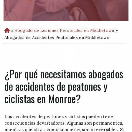
»
Abogado de Lesiones Personales en Middletown
»
H
o
Abogados de Accidentes Peatonales en Middletown
m
e
¿Por qué necesitamos abogados
de accidentes de peatones y
ciclistas en Monroe?
Los accidentes de peatones y ciclistas pueden tener
consecuencias devastadoras. Algunas son permanentes,
mientras que otras, como la muerte, son irreversibles. Si