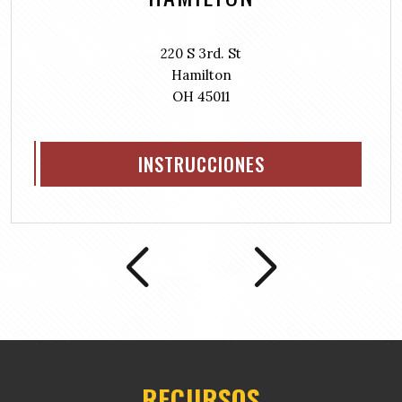
r
e
d
220 S 3rd. St
)
Hamilton
OH 45011
INSTRUCCIONES
RECURSOS