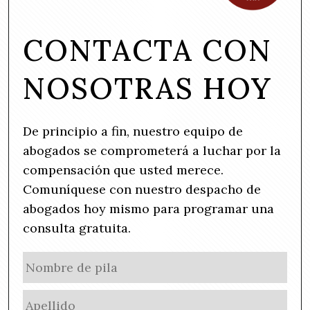
CONTACTA CON
NOSOTRAS HOY
De principio a fin, nuestro equipo de
abogados se comprometerá a luchar por la
compensación que usted merece.
Comuníquese con nuestro despacho de
abogados hoy mismo para programar una
consulta gratuita.
N
No
a
de
m
Ape
pila
e