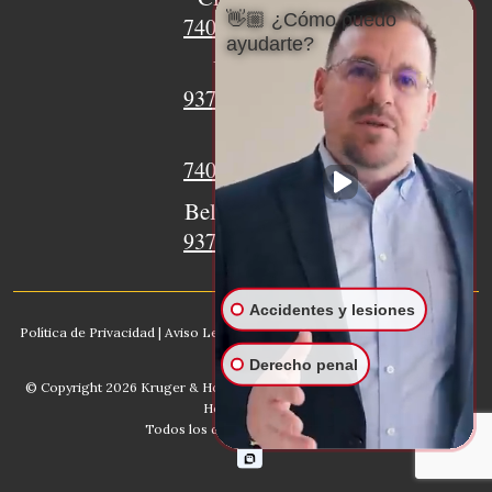
👋🏼 ¿Cómo puedo
740-620-9018
ayudarte?
Urbana
937-770-8932
Xenia
740-497-4233
Bellefontaine
937-468-5176
Accidentes y lesiones
Política de Privacidad
|
Aviso Legal
|
Mapa del sitio
|
IA, Conozca nuestro
bufete
Derecho penal
© Copyright 2026
Kruger & Hodges Abogados De Lesiones
. Kruger &
Hodges, LLC.
Todos los derechos reservados.