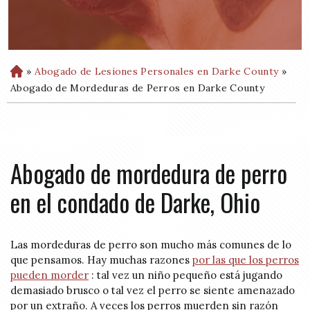
»
Abogado de Lesiones Personales en Darke County
»
H
o
Abogado de Mordeduras de Perros en Darke County
m
e
Abogado de mordedura de perro
en el condado de Darke, Ohio
Las mordeduras de perro son mucho más comunes de lo
que pensamos. Hay muchas razones
por las que los perros
pueden morder
: tal vez un niño pequeño está jugando
demasiado brusco o tal vez el perro se siente amenazado
por un extraño. A veces los perros muerden sin razón