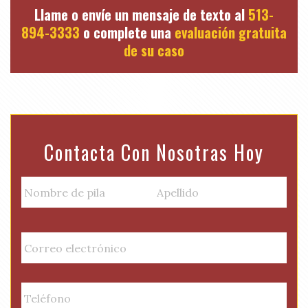
Llame o envíe un mensaje de texto al
513-
894-3333
o complete una
evaluación gratuita
de su caso
Contacta Con Nosotras Hoy
N
a
m
Nombre
Apellido
e
E
de
(
m
pila
R
a
e
i
P
q
l
h