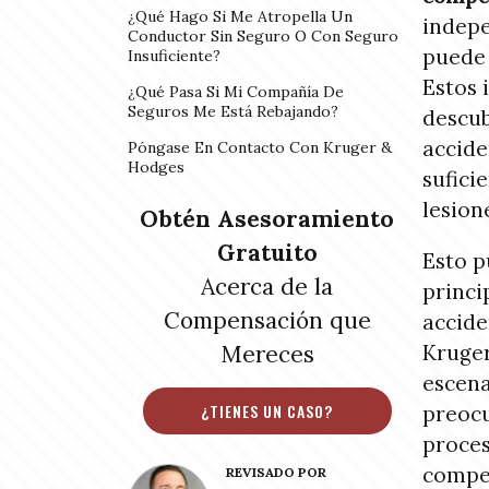
¿Qué Hago Si Me Atropella Un
indepe
Conductor Sin Seguro O Con Seguro
puede 
Insuficiente?
Estos 
¿Qué Pasa Si Mi Compañía De
Seguros Me Está Rebajando?
descub
accide
Póngase En Contacto Con Kruger &
Hodges
sufici
lesion
Obtén Asesoramiento
Gratuito
Esto p
Acerca de la
princi
Compensación que
accide
Mereces
Kruger
escena
¿TIENES UN CASO?
preocu
proces
compe
REVISADO POR