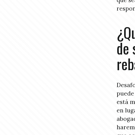
que se
respon
¿Qu
de 
reb
Desafo
puede 
está m
en lug
abogad
haremo