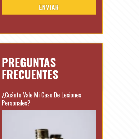
(
e
R
d
e
)
q
u
i
r
e
d
PREGUNTAS
)
FRECUENTES
¿Cuánto Vale Mi Caso De Lesiones
Personales?