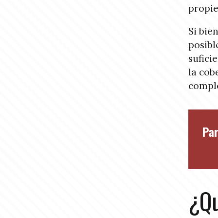
propie
Si bie
posibl
sufici
la cob
comple
Par
¿Qu