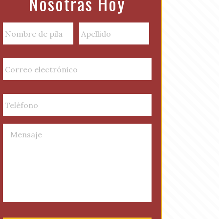
Nosotras Hoy
N
a
m
Nombre
Apellido
E
e
de
m
(
pila
a
R
i
P
e
l
h
q
(
o
u
R
n
i
U
e
e
r
n
q
(
e
t
u
R
d
i
i
e
)
t
r
q
l
e
u
e
d
i
d
)
r