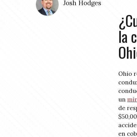
Josh Hodges
¿Cu
la 
Ohi
Ohio r
conduz
conduc
un
mí
de res
$50,00
accide
en cob