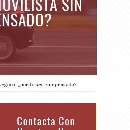
OVILISTA SIN
ENSADO?
n seguro, ¿puedo ser compensado?
Contacta Con