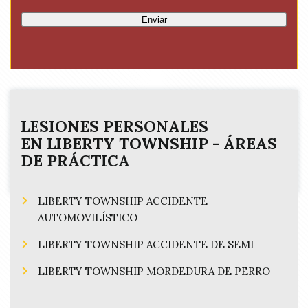
e
u
e
d
Enviar
i
d
)
r
(
e
R
d
e
)
q
u
i
LESIONES PERSONALES
r
EN
LIBERTY TOWNSHIP
- ÁREAS
e
DE PRÁCTICA
d
)
LIBERTY TOWNSHIP ACCIDENTE
AUTOMOVILÍSTICO
LIBERTY TOWNSHIP ACCIDENTE DE SEMI
LIBERTY TOWNSHIP MORDEDURA DE PERRO