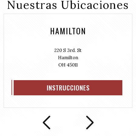
d
Nuestras Ubicaciones
e
i
(
d
r
R
)
e
e
d
HAMILTON
q
)
u
i
r
220 S 3rd. St
e
Hamilton
d
OH 45011
)
INSTRUCCIONES