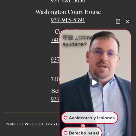
937-481-5030
Washington Court House
937-915-5391
Circleville
👋🏼 ¿Cómo puedo
740-620-9018
ayudarte?
Urbana
937-770-8932
Xenia
740-497-4233
Bellefontaine
937-468-5176
Accidentes y lesiones
Política de Privacidad
|
Aviso Legal
|
Mapa del sitio
|
IA, Conozca nuestro
bufete
Derecho penal