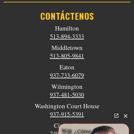
CONTÁCTENOS
Hamilton
513-894-3333
Middletown
513-805-9841
Eaton
937-733-6079
Wilmington
937-481-5030
Washington Court House
937-915-5391
Circleville
👋🏼 ¿Cómo puedo
740-620-9018