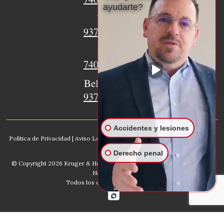
ayudarte?
Urbana
937-770-8932
Xenia
740-497-4233
Bellefontaine
937-468-5176
Accidentes y lesiones
Política de Privacidad
|
Aviso Legal
|
Mapa del sitio
|
IA, Conozca nuestro
bufete
Derecho penal
© Copyright 2026
Kruger & Hodges Abogados De Lesiones
. Kruger &
Hodges, LLC.
Todos los derechos reservados.