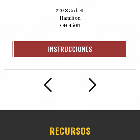
i
r
220 S 3rd. St
e
Hamilton
d
OH 45011
)
INSTRUCCIONES
RECURSOS