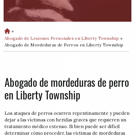
»
H
o
Abogado de Lesiones Personales en Liberty Township
»
m
Abogado de Mordeduras de Perros en Liberty Township
e
Abogado de mordeduras de perro
en Liberty Township
Los ataques de perros ocurren repentinamente y pueden
dejar a las víctimas con heridas graves que requieren un
tratamiento médico extenso. Si bien puede ser difícil
determinar cómo proceder, las víctimas de mordeduras