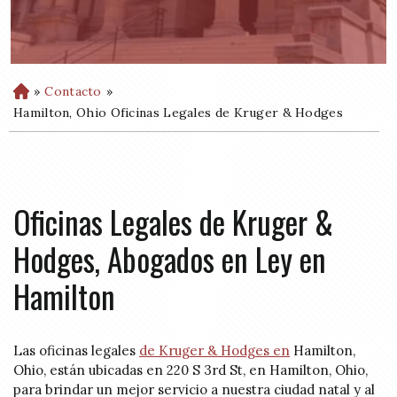
»
Contacto
»
H
o
Hamilton, Ohio Oficinas Legales de Kruger & Hodges
m
e
Oficinas Legales de Kruger &
Hodges, Abogados en Ley en
Hamilton
Las oficinas legales
de Kruger & Hodges en
Hamilton,
Ohio, están ubicadas en 220 S 3rd St, en Hamilton, Ohio,
para brindar un mejor servicio a nuestra ciudad natal y al