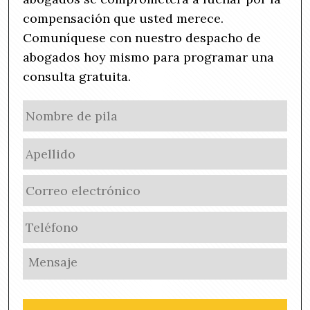
compensación que usted merece.
Comuníquese con nuestro despacho de
abogados hoy mismo para programar una
consulta gratuita.
N
No
a
de
m
Ape
pila
e
(
E
R
m
e
a
q
P
i
u
h
l
i
o
U
(
r
n
n
R
e
e
t
e
d
(
i