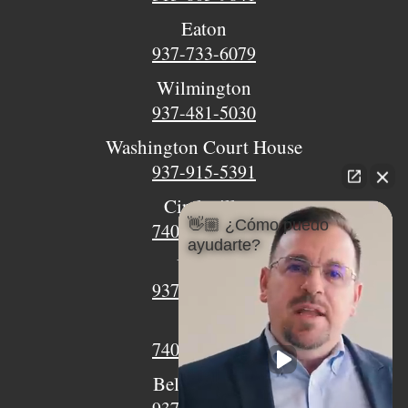
Eaton
937-733-6079
Wilmington
937-481-5030
Washington Court House
937-915-5391
Circleville
👋🏼 ¿Cómo puedo
740-620-9018
ayudarte?
Urbana
937-770-8932
Xenia
740-497-4233
Bellefontaine