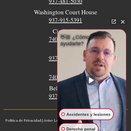
937-481-5030
Washington Court House
937-915-5391
Circleville
👋🏼 ¿Cómo puedo
740-620-9018
ayudarte?
Urbana
937-770-8932
Xenia
740-497-4233
Bellefontaine
937-468-5176
Accidentes y lesiones
Política de Privacidad
|
Aviso Legal
|
Mapa del sitio
|
IA, Conozca nuestro
bufete
Derecho penal