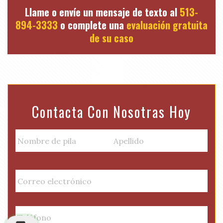
Llame o envíe un mensaje de texto al
513-
894-3333
o complete una
evaluación gratuita
de su caso
Contacta Con Nosotras Hoy
N
a
m
Nombre
Apellido
e
E
de
(
m
pila
R
a
e
i
P
q
l
h